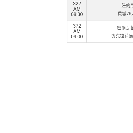
322
紐約
AM
費城76
08:30
372
密爾瓦
AM
奧克拉荷馬
09:00