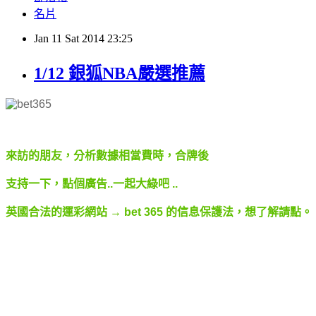
名片
Jan
11
Sat
2014
23:25
1/12 銀狐NBA嚴選推薦
來訪的朋友，
分析數據相當費時，合牌後
支持一下，點個廣告..一起大綠吧
..
英國合法的運彩網站 → bet 365 的信息保護法，想了解請點
。