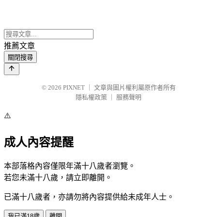
推薦文章
關閉搜尋
© 2026
PIXNET
｜
文章與圖片權利屬原作者所有
隱私權政策
｜
服務聲明
⚠️
成人內容提醒
本部落格內容僅限年滿十八歲者瀏覽。
若您未滿十八歲，請立即離開。
已滿十八歲者，亦請勿將內容提供給未成年人士。
我已滿18歲
離開