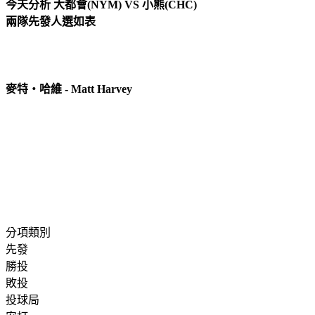
今天分析 大都會(NYM) VS 小熊(CHC)
兩隊先發人選如表
麥特‧哈維 - Matt Harvey
分項類別
先發
勝投
敗投
投球局