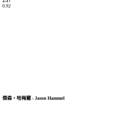
2.17
0.92
傑森‧哈梅爾 - Jason Hammel