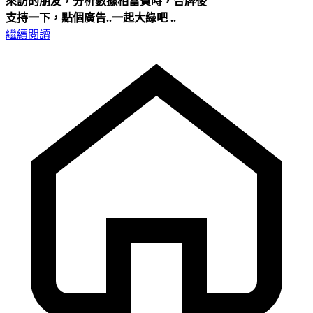
來訪的朋友，分析數據相當費時，合牌後
支持一下，點個廣告..一起大綠吧
..
繼續閱讀