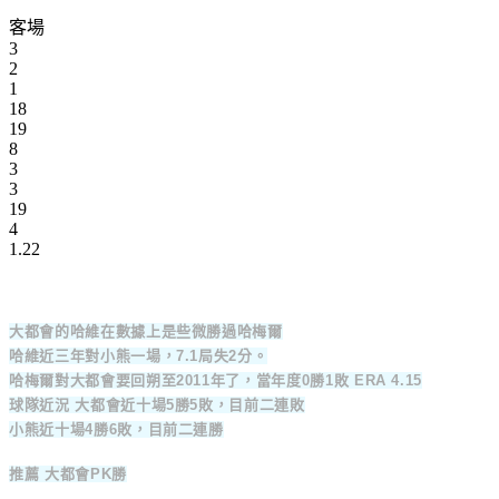
客場
3
2
1
18
19
8
3
3
19
4
1.22
大都會的哈維在數據上是些微勝過哈梅爾
哈維近三年對小熊一場，7.1局失2分。
哈梅爾對大都會要回朔至2011年了，當年度0勝1敗 ERA 4.15
球隊近況 大都會近十場5勝5敗，目前二連敗
小熊近十場4勝6敗，目前二連勝
推薦 大都會PK勝